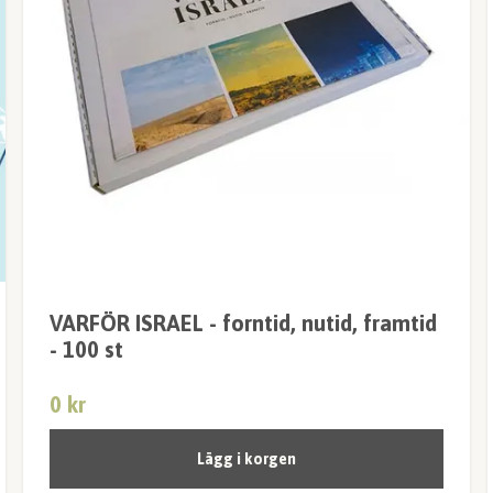
VARFÖR ISRAEL - forntid, nutid, framtid
- 100 st
0 kr
Lägg i korgen