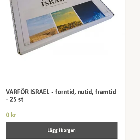
VARFÖR ISRAEL - forntid, nutid, framtid
- 25 st
0 kr
Lägg i korgen