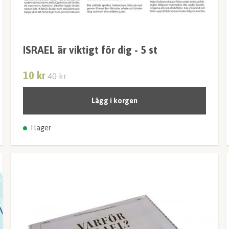
ISRAEL är viktigt för dig - 5 st
10 kr
40 kr
Lägg i korgen
I lager