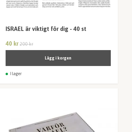
ISRAEL är viktigt för dig - 40 st
40 kr
200 kr
Lägg i korgen
I lager