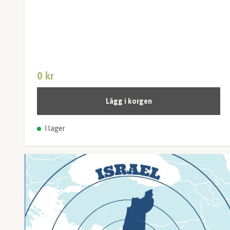
0 kr
Lägg i korgen
I lager