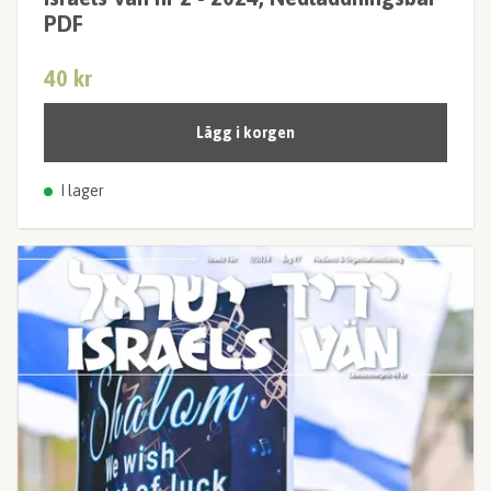
PDF
40 kr
Lägg i korgen
I lager